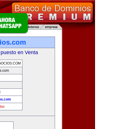
ios.com
 puesto en Venta
OCIOS.COM
s.com
!
os.com
tas