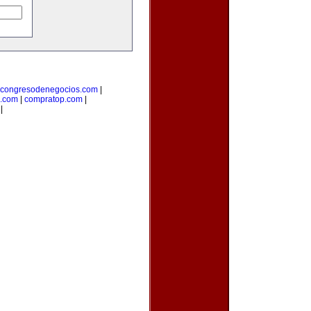
congresodenegocios.com
|
l.com
|
compratop.com
|
|