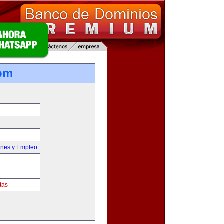
om
ones y Empleo
tas