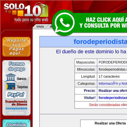
forodeperiodist
El dueño de este dominio lo ha
Mayusculas:
FORODEPERIODI
Minusculas:
forodeperiodistas
Longitud:
17 caracteres
Categorias:
InformaciÃ³n y Not
Precio:
Realizar una ofer
Visitar!
forodeperiodista
Serán consideradas ofer
Realizar una Oferta