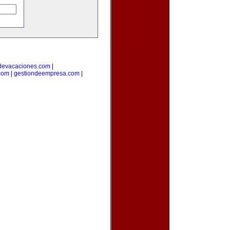
devacaciones.com
|
.com
|
gestiondeempresa.com
|