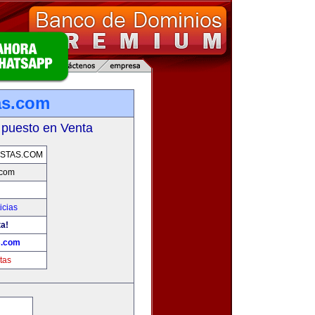
as.com
 puesto en Venta
STAS.COM
.com
icias
ta!
s.com
tas