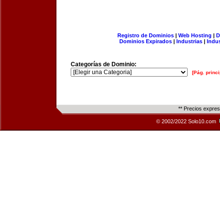
Registro de Dominios
|
Web Hosting
|
D
Dominios Expirados
|
Industrias
|
Indu
Categorías de Dominio:
[Pág. princi
** Precios expre
© 2002/2022 Solo10.com