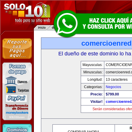
comercioenre
El dueño de este dominio lo ha
Mayusculas:
COMERCIOEN
Minusculas:
comercioenred.
Longitud:
13 caracteres
Categorias:
Negocios
Precio:
$799.00
Visitar!
comercioenred
Serán consideradas ofer
R