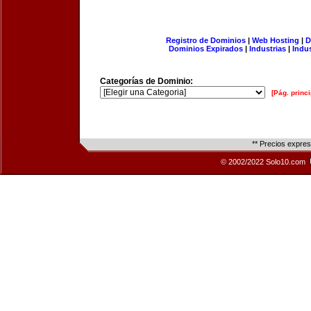
Registro de Dominios
|
Web Hosting
|
D
Dominios Expirados
|
Industrias
|
Indu
Categorías de Dominio:
[Pág. princi
** Precios expre
© 2002/2022 Solo10.com