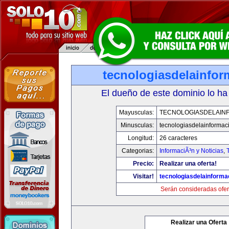
tecnologiasdelainfo
El dueño de este dominio lo ha
Mayusculas:
TECNOLOGIASDELAIN
Minusculas:
tecnologiasdelainformac
Longitud:
26 caracteres
Categorias:
InformaciÃ³n y Noticias
,
Precio:
Realizar una oferta!
Visitar!
tecnologiasdelainforma
Serán consideradas ofer
Realizar una Oferta