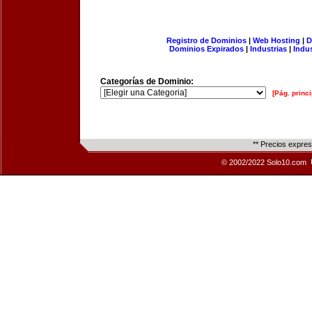
Registro de Dominios
|
Web Hosting
|
D
Dominios Expirados
|
Industrias
|
Indu
Categorías de Dominio:
[Pág. princi
** Precios expre
© 2002/2022 Solo10.com